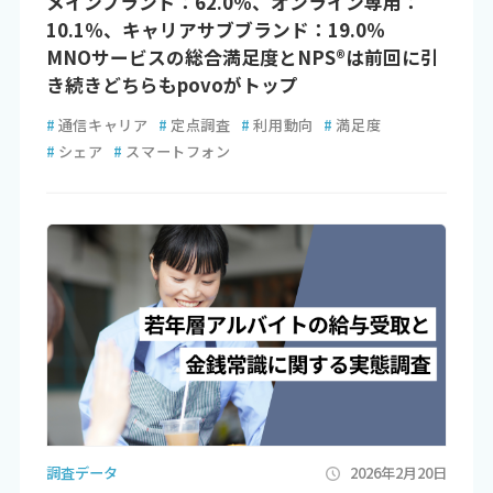
メインブランド：62.0％、オンライン専用：
10.1％、キャリアサブブランド：19.0％
MNOサービスの総合満足度とNPS®は前回に引
き続きどちらもpovoがトップ
#
通信キャリア
#
定点調査
#
利用動向
#
満足度
#
シェア
#
スマートフォン
調査データ
2026年2月20日