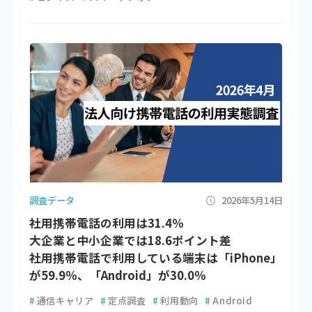
調査データ
2026年5月14日
社用携帯電話の利用は31.4％
大企業と中小企業では18.6ポイント差
社用携帯電話で利用している端末は「iPhone」
が59.9％、「Android」が30.0％
#
通信キャリア
#
定点調査
#
利用動向
#
Android