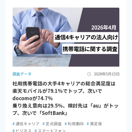
調査データ
2026年5月15日
社用携帯電話の大手4キャリアの総合満足度は
楽天モバイルが79.1％でトップ、次いで
docomoが74.7％
乗り換え意向は29.5％、検討先は「au」がトッ
プ、次いで「SoftBank」
#
通信キャリア
#
定点調査
#
利用動向
#
満足度
#
ビジネス
#
スマートフォン