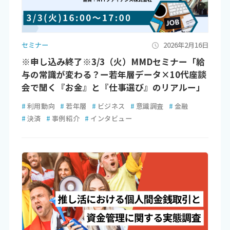
セミナー
2026年2月16日
※申し込み終了※3/3（火）MMDセミナー「給
与の常識が変わる？ー若年層データ×10代座談
会で聞く『お金』と『仕事選び』のリアルー」
#
利用動向
#
若年層
#
ビジネス
#
意識調査
#
金融
#
決済
#
事例紹介
#
インタビュー