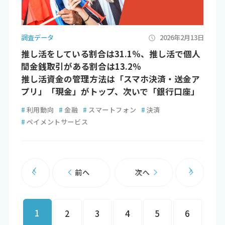
調査データ
2026年2月13日
推し活をしている割合は31.1％、推し活で個人
間金銭取引がある割合は13.2％
推し活資金の管理方法は「スマホ決済・送金ア
プリ」「現金」がトップ、次いで「銀行口座」
#
利用動向
#
金融
#
スマートフォン
#
決済
#
ペイメントサービス
前へ
次へ
1
2
3
4
5
6