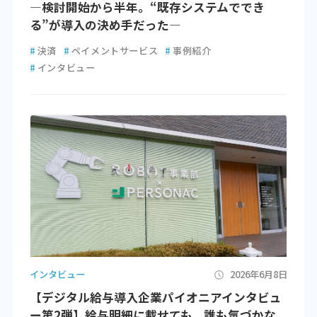
―検討開始から半年。“既存システムででき
る”が導入の決め手だった―
#
決済
#
ペイメントサービス
#
事例紹介
#
インタビュー
インタビュー
2026年6月8日
【デジタル給与導入企業パイオニアインタビュ
ー第2弾】給与明細に載せても、誰も気づかな