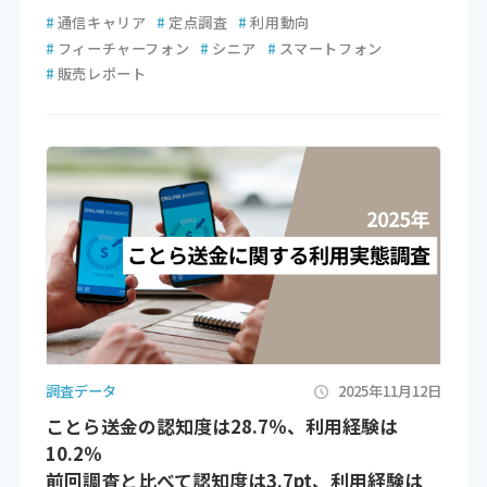
#
通信キャリア
#
定点調査
#
利用動向
#
フィーチャーフォン
#
シニア
#
スマートフォン
#
販売レポート
調査データ
2025年11月12日
ことら送金の認知度は28.7％、利用経験は
10.2％
前回調査と比べて認知度は3.7pt、利用経験は