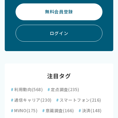
無料会員登録
ログイン
注目タグ
#
利用動向
(568)
#
定点調査
(235)
#
通信キャリア
(230)
#
スマートフォン
(216)
#
MVNO
(175)
#
意識調査
(166)
#
決済
(148)