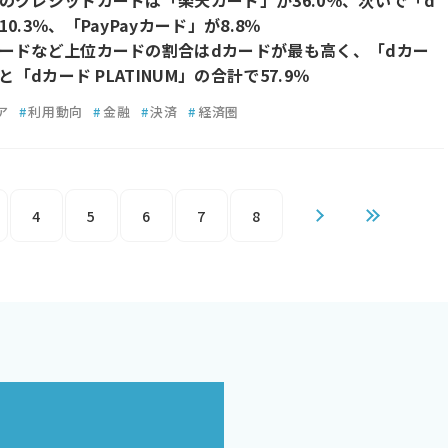
のクレジットカードは「楽天カード」が36.0％、次いで「d
0.3％、「PayPayカード」が8.8％
ードなど上位カードの割合はdカードが最も高く、「dカー
」と「dカード PLATINUM」の合計で57.9％
ア
#
利用動向
#
金融
#
決済
#
経済圏
4
5
6
7
8