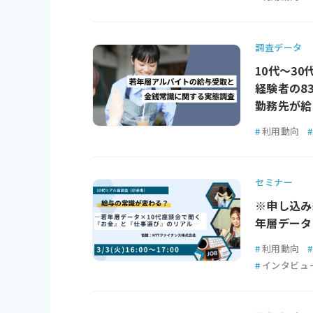
調査データ
10代〜3
経験者の8
勤務先が給
#
利用動向
#
セミナー
※申し込み
年層データ
#
利用動向
#
#
インタビュ