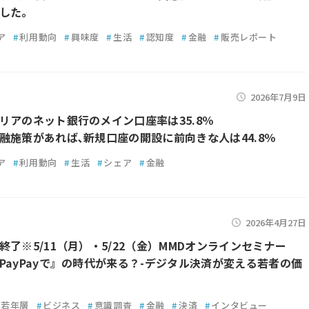
した。
ア
#
利用動向
#
興味度
#
生活
#
認知度
#
金融
#
販売レポート
2026年7月9日
リアのネット銀行のメイン口座率は35.8％
融施策があれば､新規口座の開設に前向きな人は44.8％
ア
#
利用動向
#
生活
#
シェア
#
金融
2026年4月27日
終了※5/11（月）・5/22（金）MMDオンラインセミナー
PayPayで』の時代が来る？-デジタル決済が変える若者の価
若年層
#
ビジネス
#
意識調査
#
金融
#
決済
#
インタビュー