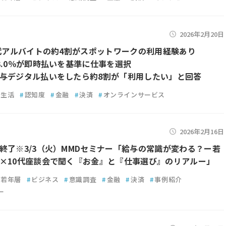
2026年2月20日
0代アルバイトの約4割がスポットワークの利用経験あり
3.0％が即時払いを基準に仕事を選択
与デジタル払いをしたら約8割が「利用したい」と回答
生活
#
認知度
#
金融
#
決済
#
オンラインサービス
2026年2月16日
終了※3/3（火）MMDセミナー「給与の常識が変わる？ー若
×10代座談会で聞く『お金』と『仕事選び』のリアルー」
若年層
#
ビジネス
#
意識調査
#
金融
#
決済
#
事例紹介
ー