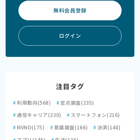
無料会員登録
ログイン
注目タグ
#
利用動向
(568)
#
定点調査
(235)
#
通信キャリア
(230)
#
スマートフォン
(216)
#
MVNO
(175)
#
意識調査
(166)
#
決済
(148)
#
アプリ
(145)
#
生活
(136)