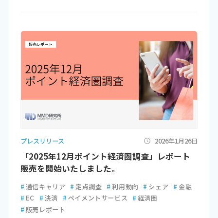
プレスリリース
2026年1月26日
「2025年12月ポイント経済圏調査」レポート
販売を開始いたしました。
#
通信キャリア
#
定点調査
#
利用動向
#
シェア
#
金融
#
EC
#
決済
#
ペイメントサービス
#
経済圏
#
販売レポート