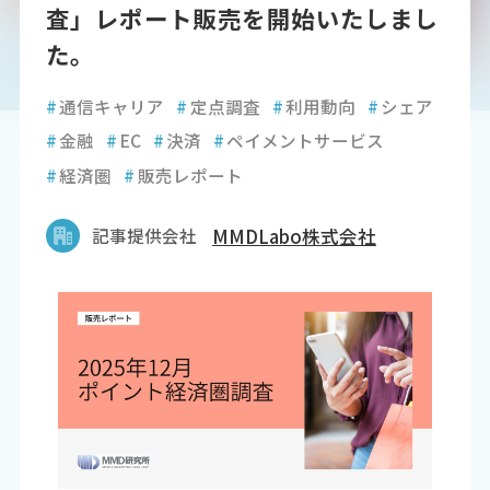
査」レポート販売を開始いたしまし
た。
#
通信キャリア
#
定点調査
#
利用動向
#
シェア
#
金融
#
EC
#
決済
#
ペイメントサービス
#
経済圏
#
販売レポート
記事提供会社
MMDLabo株式会社