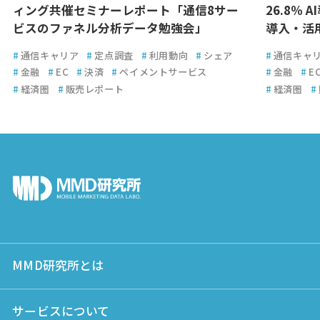
ィング共催セミナーレポート「通信8サー
26.8％ 
ビスのファネル分析データ勉強会」
導入・活
#
通信キャリア
#
定点調査
#
利用動向
#
シェア
#
通信キャ
#
金融
#
EC
#
決済
#
ペイメントサービス
#
金融
#
E
#
経済圏
#
販売レポート
#
経済圏
#
MMD研究所とは
サービスについて