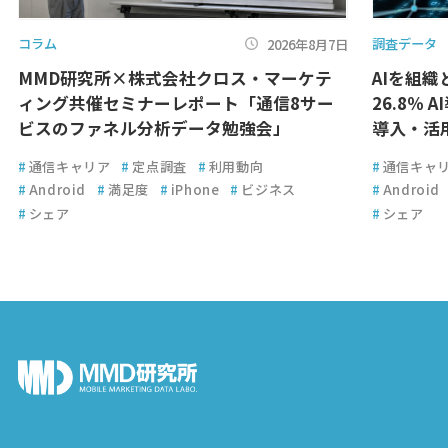
コラム
調査データ
2026年8月7日
MMD研究所×株式会社クロス・マーケテ
AIを組
ィング共催セミナーレポート「通信8サー
26.8％ 
ビスのファネル分析データ勉強会」
導入・活
#
通信キャリア
#
定点調査
#
利用動向
#
通信キャ
#
Android
#
満足度
#
iPhone
#
ビジネス
#
Android
#
シェア
#
シェア