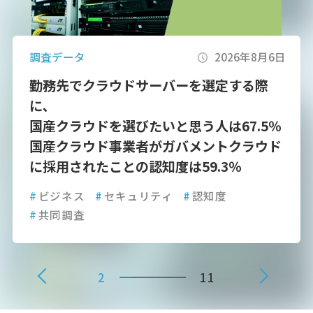
調査データ
2026年7月1日
所属しているコールセンターのカスハラ対
策が整っていると感じている人は28.3％
オペレーターの心理的安全性を損なう要因
は「カスタマーハラスメント」が最多
#
生活
#
意識調査
#
共同調査
#
AI
3
11