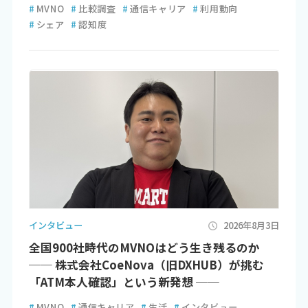
#
MVNO
#
比較調査
#
通信キャリア
#
利用動向
#
シェア
#
認知度
インタビュー
2026年8月3日
全国900社時代のMVNOはどう生き残るのか
── 株式会社CoeNova（旧DXHUB）が挑む
「ATM本人確認」という新発想 ──
#
MVNO
#
通信キャリア
#
生活
#
インタビュー