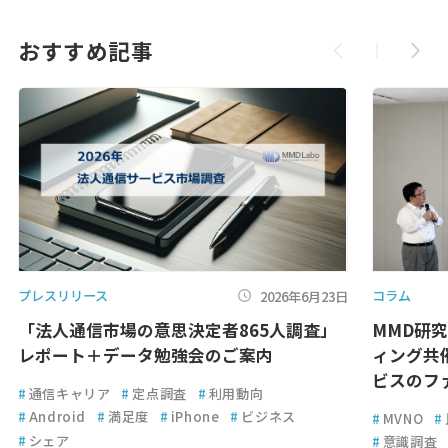
おすすめ記事
プレスリリース
コラム
2026年6月23日
「法人通信市場の意思決定者865人調査」
MMD研
レポート＋データ勉強会のご案内
ィング共
ビスのフ
#
通信キャリア
#
定点調査
#
利用動向
#
Android
#
満足度
#
iPhone
#
ビジネス
#
MVNO
#
#
シェア
#
意識調査