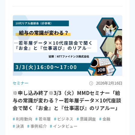
セミナー
2026年2月16日
※申し込み終了※3/3（火）MMDセミナー「給
与の常識が変わる？ー若年層データ×10代座談
会で聞く『お金』と『仕事選び』のリアルー」
#
利用動向
#
若年層
#
ビジネス
#
意識調査
#
金融
#
決済
#
事例紹介
#
インタビュー