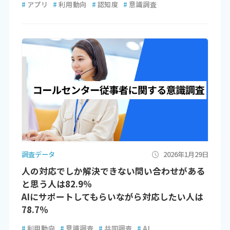
#
アプリ
#
利用動向
#
認知度
#
意識調査
調査データ
2026年1月29日
人の対応でしか解決できない問い合わせがある
と思う人は82.9％
AIにサポートしてもらいながら対応したい人は
78.7％
#
利用動向
#
意識調査
#
共同調査
#
AI