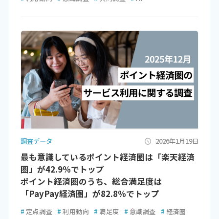
調査データ
2026年1月19日
最も意識しているポイント経済圏は「楽天経済
圏」が42.9％でトップ
ポイント経済圏のうち、総合満足度は
「PayPay経済圏」が82.8％でトップ
#
定点調査
#
利用動向
#
満足度
#
意識調査
#
経済圏