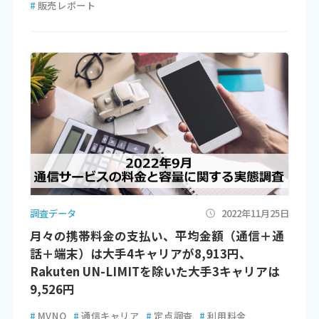
#
販売レポート
調査データ
2022年11月25日
月々の携帯料金の支払い、平均金額（通信＋通
話＋端末）は大手4キャリアが8,913円、
Rakuten UN-LIMITを除いた大手3キャリアは
9,526円
#
MVNO
#
通信キャリア
#
定点調査
#
利用料金