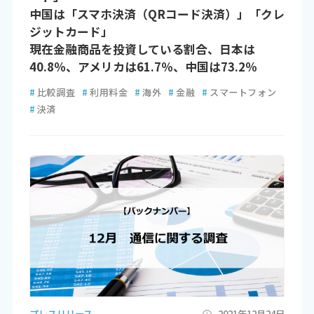
中国は「スマホ決済（QRコード決済）」「クレ
ジットカード」
現在金融商品を投資している割合、日本は
40.8％、アメリカは61.7％、中国は73.2％
#
比較調査
#
利用料金
#
海外
#
金融
#
スマートフォン
#
決済
プレスリリース
2021年12月24日