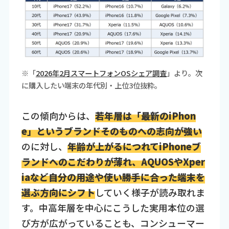
※「
2026年2月スマートフォンOSシェア調査
」より。次
に購入したい端末の年代別・上位3位抜粋。
この傾向からは、
若年層は「最新のiPhon
e」というブランドそのものへの志向が強い
のに対し、
年齢が上がるにつれてiPhoneブ
ランドへのこだわりが薄れ、AQUOSやXper
iaなど自分の用途や使い勝手に合った端末を
選ぶ方向にシフト
していく様子が読み取れま
す。中高年層を中心にこうした実用本位の選
び方が広がっていることも、コンシューマー