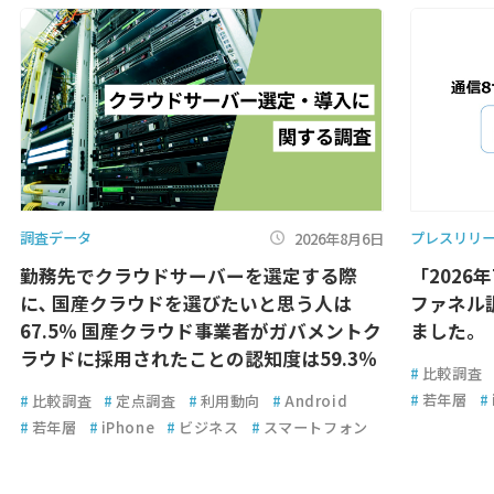
調査データ
プレスリリ
2026年8月6日
勤務先でクラウドサーバーを選定する際
「2026
に､ 国産クラウドを選びたいと思う人は
ファネル
67.5％ 国産クラウド事業者がガバメントク
ました。
ラウドに採用されたことの認知度は59.3％
#
比較調査
#
若年層
#
#
比較調査
#
定点調査
#
利用動向
#
Android
#
若年層
#
iPhone
#
ビジネス
#
スマートフォン