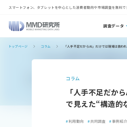
スマートフォン、タブレットを中心とした消費者動向や市場調査を無料で
調査データ
トップページ
コラム
「人手不足だからAI」だけでは現場は救われ
コラム
「人手不足だから
で見えた“構造的な
#
利用動向
#
共同調査
#
事例紹