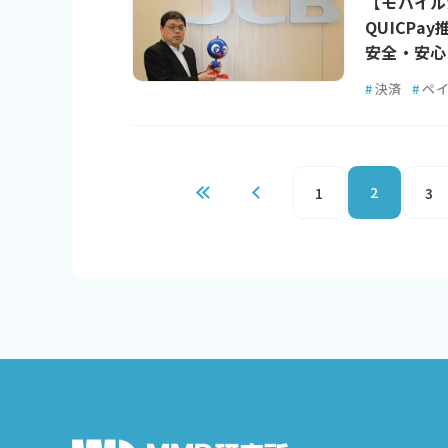
【モバイル
QUICP
安全・安心
#
決済
#
ペ
2
1
3