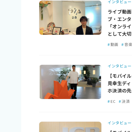
インタビュー
ライブ動画配
ブ・エンタ
「オンライ
として大切
#
動画
#
音
インタビュー
【モバイル
見幸生ディ
ホ決済の先
#
EC
#
決済
インタビュー