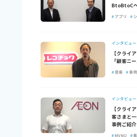
BtoBt
#
アプリ
#
インタビュー
【クライア
「顧客ニー
#
音楽
#
事
インタビュー
【クライア
客さまと一
事例ご紹介
#
MVNO
#