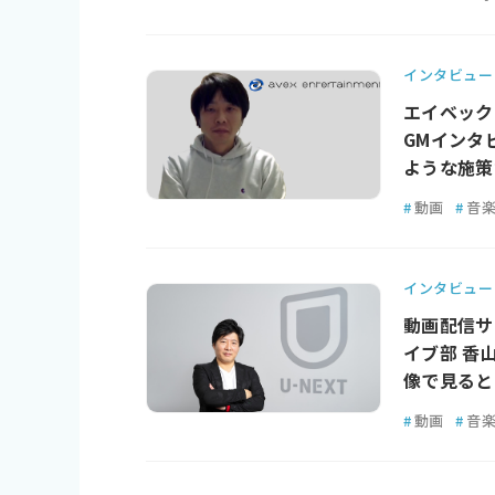
インタビュー
エイベック
GMインタ
ような施策
#
動画
#
音
インタビュー
動画配信サー
イブ部 香
像で見ると
#
動画
#
音