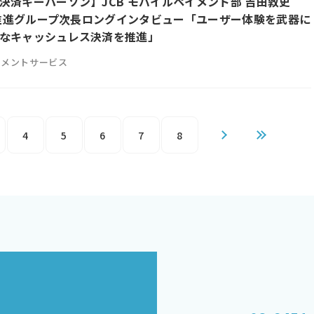
決済キーパーソン】JCB モバイルペイメント部 吉田敦史
ay推進グループ次長ロングインタビュー「ユーザー体験を武器に
なキャッシュレス決済を推進」
イメントサービス
4
5
6
7
8