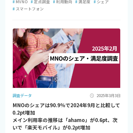
#
MVNO
#
定点調査
#
利用動向
#
満足度
#
シェア
#
スマートフォン
調査データ
2025年3月3日
MNOのシェアは90.9％で2024年9月と比較して
0.2pt増加
メイン利用率の推移は「ahamo」が0.6pt、次
いで「楽天モバイル」が0.2pt増加