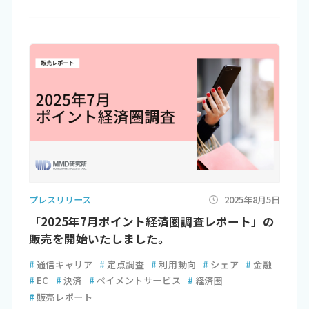
プレスリリース
2025年8月5日
「2025年7月ポイント経済圏調査レポート」の
販売を開始いたしました。
#
通信キャリア
#
定点調査
#
利用動向
#
シェア
#
金融
#
EC
#
決済
#
ペイメントサービス
#
経済圏
#
販売レポート