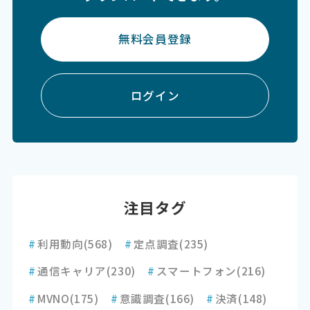
無料会員登録
ログイン
注目タグ
#
利用動向
(568)
#
定点調査
(235)
#
通信キャリア
(230)
#
スマートフォン
(216)
#
MVNO
(175)
#
意識調査
(166)
#
決済
(148)