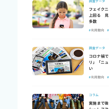
調査データ
フェイクニ
上回る 見
多数
#
利用動向
#
調査データ
コロナ禍で
リ」「ニュ
い
#
利用動向
#
コラム
実施まで後