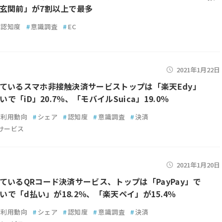
玄関前」が7割以上で最多
認知度
#
意識調査
#
EC
2021年1月22日
ているスマホ非接触決済サービストップは「楽天Edy」
次いで「iD」20.7％、「モバイルSuica」19.0％
利用動向
#
シェア
#
認知度
#
意識調査
#
決済
サービス
2021年1月20日
ているQRコード決済サービス、トップは「PayPay」で
次いで「d払い」が18.2％、「楽天ペイ」が15.4％
利用動向
#
シェア
#
認知度
#
意識調査
#
決済