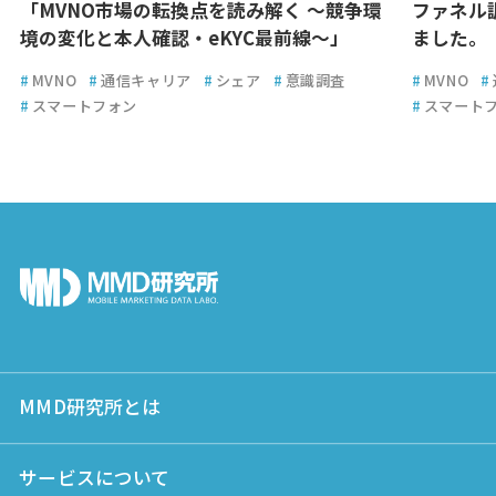
「MVNO市場の転換点を読み解く ～競争環
ファネル
境の変化と本人確認・eKYC最前線～」
ました。
#
MVNO
#
通信キャリア
#
シェア
#
意識調査
#
MVNO
#
#
スマートフォン
#
スマート
MMD研究所とは
サービスについて