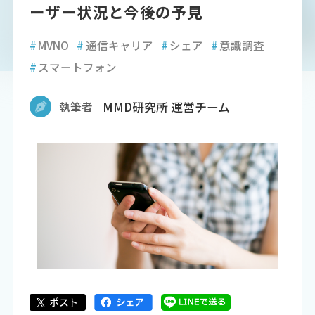
ーザー状況と今後の予見
#
MVNO
#
通信キャリア
#
シェア
#
意識調査
#
スマートフォン
執筆者
MMD研究所 運営チーム