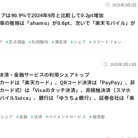
2025年3月3日
アは90.9％で2024年9月と比較して0.2pt増加
率の推移は「ahamo」が0.6pt、次いで「楽天モバイル」が
ア
#
定点調査
#
利用動向
#
満足度
#
シェア
#
スマートフォン
2025年2月13日
1月決済・金融サービスの利用シェアトップ
カードは「楽天カード」、QRコード決済は「PayPay」、非
カード式）は「Visaのタッチ決済」、非接触決済（スマホ
バイルSuica」、銀行は「ゆうちょ銀行」、証券会社は「楽
シェア
#
金融
#
決済
#
ペイメントサービス
#
経済圏