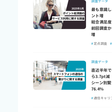
調査データ
最も意識し
ント増
総合満足度は
前回調査か
増
#
定点調査
#
調査データ
直近半年で
ら3.7pt減
シーン別繋
76.4％
#
通信キャリ