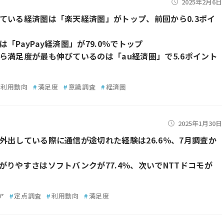
2025年2月6日
ている経済圏は「楽天経済圏」がトップ、前回から0.3ポイ
「PayPay経済圏」が79.0％でトップ
ら満足度が最も伸びているのは「au経済圏」で5.6ポイント
利用動向
#
満足度
#
意識調査
#
経済圏
2025年1月30日
外出している際に通信が途切れた経験は26.6％、7月調査か
がりやすさはソフトバンクが77.4％、次いでNTTドコモが
ア
#
定点調査
#
利用動向
#
満足度