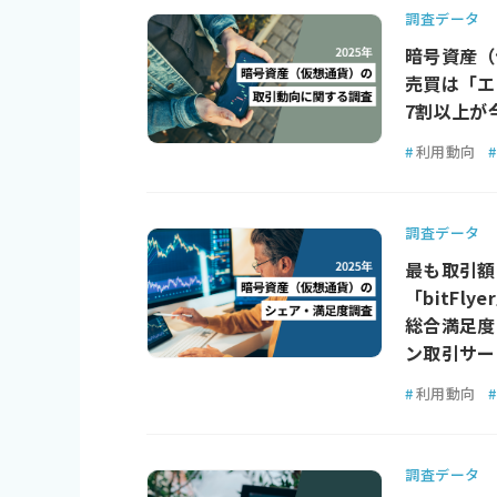
調査データ
暗号資産（
売買は「エ
7割以上が
#
利用動向
#
調査データ
最も取引額
「bitFly
総合満足度
ン取引サービ
#
利用動向
#
調査データ