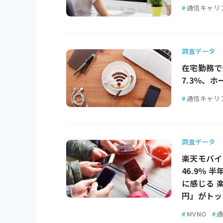
#
通信キャリ
調査データ
在宅勤務で
7.3％、ホ
#
通信キャリ
調査データ
楽天モバイル
46.9％
に感じる 
円」がトッ
#
MVNO
#