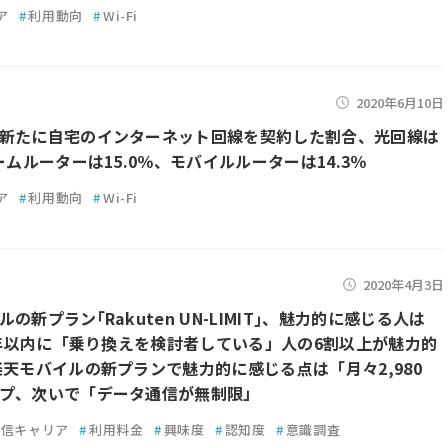
ア
#
利用動向
#
Wi-Fi
2020年6月10日
新たに自宅のインターネット回線を契約した割合、光回線は
ームルーターは15.0％、モバイルルーターは14.3％
ア
#
利用動向
#
Wi-Fi
2020年4月3日
の新プラン｢Rakuten UN-LIMIT｣、魅力的に感じる人は
 半年以内に「乗り換えを検討者している」人の6割以上が魅力的
楽天モバイルの新プランで魅力的に感じる点は「月々2,980
プ、次いで「データ通信が無制限」
通信キャリア
#
利用料金
#
興味度
#
認知度
#
意識調査