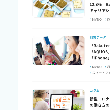
12.3％ R
キャリアシ
#
MVNO
#
調査データ
「Rakut
「AQUOS」
「iPhone
#
MVNO
#
#
スマートフ
コラム
新型コロナ
の働き方の