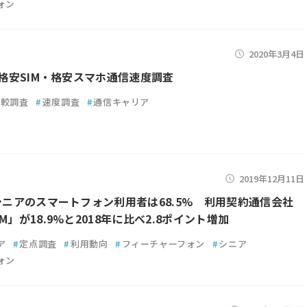
ォン
2020年3月4日
3月格安SIM・格安スマホ通信速度調査
比較調査
#
速度調査
#
通信キャリア
2019年12月11日
のシニアのスマートフォン利用者は68.5% 利用契約通信会社
M」が18.9%と2018年に比べ2.8ポイント増加
ア
#
定点調査
#
利用動向
#
フィーチャーフォン
#
シニア
ォン