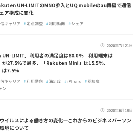
akuten UN-LIMITのMNO参入とUQ mobileのau再編で通信
ェア構成に変化
通信キャリア
#
定点調査
#
利用動向
#
シェア
2020年7月21日
en UN-LIMIT」利用者の満足度は80.0％ 利用端末は
が27.5%で最多、「Rakuten Mini」は15.5％、
」は7.5％
通信キャリア
#
利用動向
#
満足度
#
iPhone
#
認知度
ォン
2020年6月19日
ウイルスによる働き方の変化―これからのビジネスパーソン
環境について―