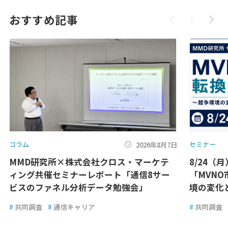
おすすめ記事
コラム
セミナー
2026年8月7日
MMD研究所×株式会社クロス・マーケテ
8/24（
ィング共催セミナーレポート「通信8サー
「MVN
ビスのファネル分析データ勉強会」
境の変化
#
共同調査
#
通信キャリア
#
共同調査