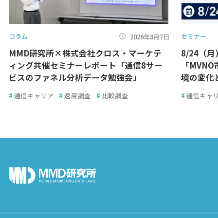
コラム
セミナー
2026年8月7日
MMD研究所×株式会社クロス・マーケテ
8/24（
ィング共催セミナーレポート「通信8サー
「MVN
ビスのファネル分析データ勉強会」
境の変化
#
通信キャリア
#
速度調査
#
比較調査
#
通信キャ