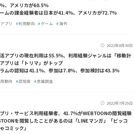
4％、アメリカが60.5％
ームの課金経験者は日本が41.4％、アメリカが72.7％
アプリ
#
利用動向
#
ゲーム
#
海外
2022年8月30日
活アプリの現在利用は55.5％、利用経験ジャンルは「移動計
アプリは「トリマ」がトップ
ムの認知は41.1％、参加は7.8％、参加検討は43.3％
利用動向
#
認知度
#
意識調査
2022年7月25日
プリ・サービス利用経験者、41.7％がWEBTOONの閲覧経験
BTOONを閲覧したことがあるのは「LINEマンガ」「ピッコ
ゃコミック」