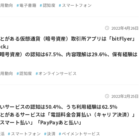
利用動向
#
電子書籍
#
認知度
#
スマートフォン
2022年4月26日
とがある仮想通貨（暗号資産）取引所アプリは「bitFlyer」
eck」
暗号資産）の認知は67.5％、内容理解は29.6％、保有経験は
利用動向
#
認知度
#
オンラインサービス
2022年2月25日
いサービスの認知は50.4％、うち利用経験は62.5％
とがあるサービスは「電話料金合算払い（キャリア決済）」
スマート払い」「PayPayあと払い」
生活
#
スマートフォン
#
決済
#
ペイメントサービス