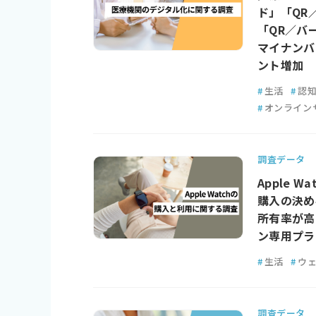
ド」「QR
「QR／バ
マイナンバ
ント増加
#
生活
#
認
#
オンライン
調査データ
Apple 
購入の決め
所有率が高
ン専用プラ
#
生活
#
ウ
調査データ