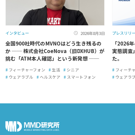
インタビュー
プレスリリ
2026年8月3日
全国900社時代のMVNOはどう生き残るの
「2026
か ── 株式会社CoeNova（旧DXHUB）が
実態調査
挑む「ATM本人確認」という新発想 ──
た。
#
フィーチャーフォン
#
生活
#
シニア
#
フィーチ
#
ウェアラブル
#
ヘルスケア
#
スマートフォン
#
ウェアラ