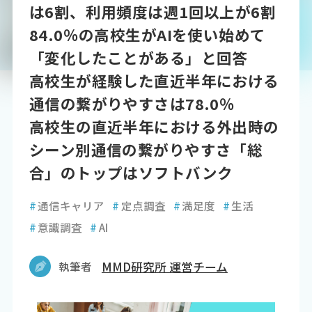
は6割、利用頻度は週1回以上が6割
84.0％の高校生がAIを使い始めて
「変化したことがある」と回答
高校生が経験した直近半年における
通信の繋がりやすさは78.0％
高校生の直近半年における外出時の
シーン別通信の繋がりやすさ「総
合」のトップはソフトバンク
#
通信キャリア
#
定点調査
#
満足度
#
生活
#
意識調査
#
AI
執筆者
MMD研究所 運営チーム