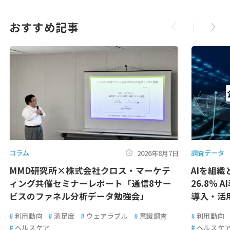
おすすめ記事
コラム
調査データ
2026年8月7日
MMD研究所×株式会社クロス・マーケテ
AIを組
ィング共催セミナーレポート「通信8サー
26.8％ 
ビスのファネル分析データ勉強会」
導入・活
#
利用動向
#
満足度
#
ウェアラブル
#
意識調査
#
利用動向
#
ヘルスケア
#
ヘルスケ