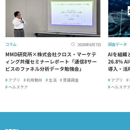
コラム
調査データ
2026年8月7日
MMD研究所×株式会社クロス・マーケテ
AIを組
ィング共催セミナーレポート「通信8サー
26.8％ 
ビスのファネル分析データ勉強会」
導入・活
#
アプリ
#
利用動向
#
生活
#
意識調査
#
アプリ
#
#
ヘルスケア
#
ヘルスケ