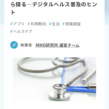
ら探る―デジタルヘルス普及のヒン
ト
#
アプリ
#
利用動向
#
生活
#
意識調査
#
ヘルスケア
執筆者
MMD研究所 運営チーム