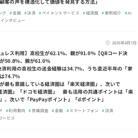
顧客の声を構造化して価値を発見する方法」
ング
#
金融
#
決済
#
ペイメントサービス
#
経済圏
#
事例紹介
#
AI
インタビュー
2025年8月7日
ュレス利用】高校生が62.1％、親が91.0％【QRコード決
50.8％、親が61.0％
決済利用の高校生の送金経験は34.7％、うち直近半年の「家
74.7％
が最も意識している経済圏は「楽天経済圏」、次いで
ay経済圏」「ドコモ経済圏」 最も活用の共通ポイントは「楽
」、次いで「PayPayポイント」「dポイント」
ア
#
利用動向
#
意識調査
#
金融
#
スマートフォン
#
決済
サービス