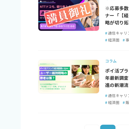
※応募多数
ナー「【経
略が切り拓
#
通信キャリ
#
経済圏
#
コラム
ポイ活プラ
年最新調査
進の新潮流 
#
通信キャリ
#
経済圏
#