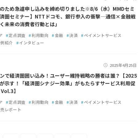
のため急遽申し込みを締め切りました※8/6（水）MMDセミ
済圏セミナー】NTTドコモ、銀行参入の衝撃—通信×金融戦
く未来の消費者行動とは」
ア
#
定点調査
#
利用動向
#
金融
#
決済
#
ペイメントサービス
事例紹介
#
インタビュー
2025年4月25日
ンで経済圏囲い込み！ユーザー維持戦略の勝者は誰？【2025
が示す！「経済圏シナジー効果」がもたらすサービス利用促
Vol.3】
ア
#
定点調査
#
利用動向
#
金融
#
決済
#
ペイメントサービス
販売レポート