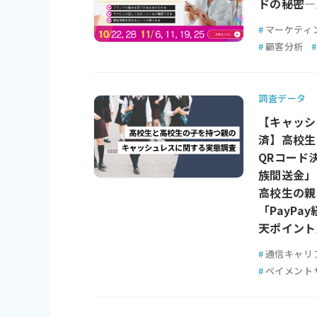
ドの秘密―
#
マーケティ
#
顧客分析
#
調査データ
【キャッシ
済】高校生が
QRコード
族間送金」は
高校生の親
「PayP
天ポイント
#
通信キャリ
#
ペイメント