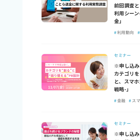
前回調査と比
利用シーン
金」
#
利用動向
#
セミナー
※申し込み
カテゴリを
と、スマホ
戦略-」
#
金融
#
ス
セミナー
※申し込み