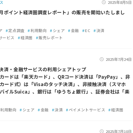
ス
2025年8月5日
年7月ポイント経済圏調査レポート」の販売を開始いたしまし
ア
#
定点調査
#
利用動向
#
シェア
#
金融
#
EC
#
決済
サービス
#
経済圏
#
販売レポート
2025年7月24日
7月決済・金融サービスの利用シェアトップ
カードは「楽天カード」、QRコード決済は「PayPay」、非
カード式）は「Visaのタッチ決済」、非接触決済（スマホ
バイルSuica」、銀行は「ゆうちょ銀行」、証券会社は「楽
利用動向
#
シェア
#
金融
#
決済
#
ペイメントサービス
#
経済圏
2025年7月10日