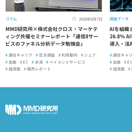
コラム
調査データ
2026年8月7日
MMD研究所×株式会社クロス・マーケテ
AIを組
ィング共催セミナーレポート「通信8サー
26.8％ 
ビスのファネル分析データ勉強会」
導入・活
#
通信キャリア
#
定点調査
#
利用動向
#
シェア
#
通信キャ
#
金融
#
EC
#
決済
#
ペイメントサービス
#
金融
#
E
#
経済圏
#
販売レポート
#
経済圏
#