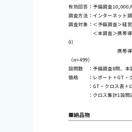
有効回答：予備調査10,000
調査方法：インターネット
調査対象：＜予備調査＞経営
＜本調査＞携帯導入の決定
0）
携帯導入の決定権があ
（n=499）
設問数 ：予備調査8問、本
価格 ：レポート＋GT・クロ
：GT・クロス表＋ローデー
：クロス集計1設問追加5
■納品物