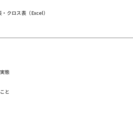
・クロス表（Excel）
実態
こと