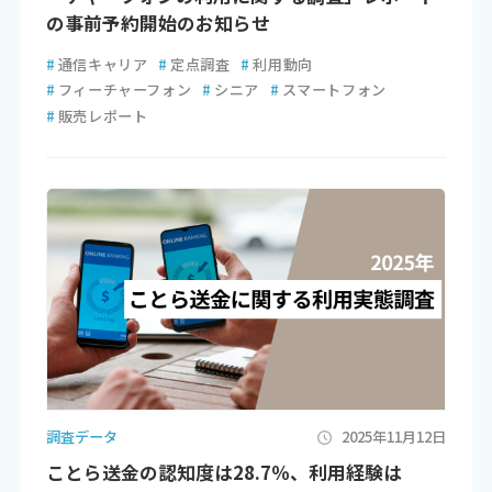
の事前予約開始のお知らせ
#
通信キャリア
#
定点調査
#
利用動向
#
フィーチャーフォン
#
シニア
#
スマートフォン
#
販売レポート
調査データ
2025年11月12日
ことら送金の認知度は28.7％、利用経験は