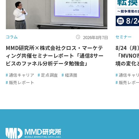
コラム
セミナー
2026年8月7日
MMD研究所×株式会社クロス・マーケテ
8/24（
ィング共催セミナーレポート「通信8サー
「MVN
ビスのファネル分析データ勉強会」
境の変化
#
通信キャリア
#
定点調査
#
経済圏
#
通信キャ
#
販売レポート
#
販売レポ