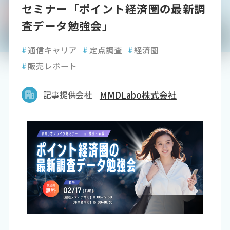
セミナー「ポイント経済圏の最新調
査データ勉強会」
#
通信キャリア
#
定点調査
#
経済圏
#
販売レポート
記事提供会社
MMDLabo株式会社