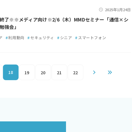
2025年1月24日
終了※※メディア向け※2/6（木）MMDセミナー「通信×シ
勉強会」
ア
#
利用動向
#
セキュリティ
#
シニア
#
スマートフォン
18
19
20
21
22