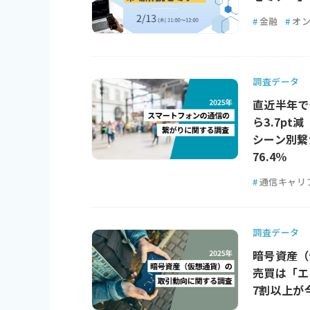
#
金融
#
オ
調査データ
直近半年で
ら3.7pt減
シーン別繋
76.4％
#
通信キャリ
調査データ
暗号資産（
売買は「エ
7割以上が