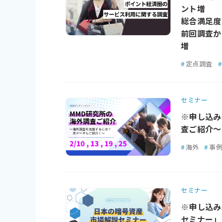
ント増
総合満足度は
前回調査か
増
#
定点調査
#
セミナー
※申し込み
査ご紹介～
#
海外
#
事
セミナー
※申し込み
セミナー」