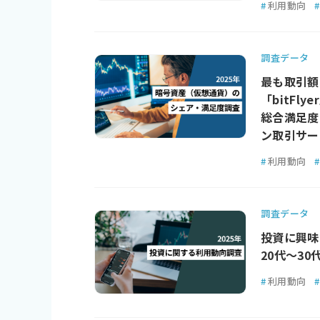
#
利用動向
#
調査データ
最も取引額
「bitFly
総合満足度
ン取引サービ
#
利用動向
#
調査データ
投資に興味
20代～3
#
利用動向
#