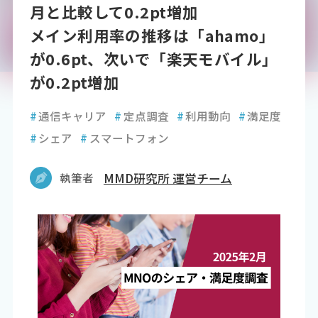
月と比較して0.2pt増加
メイン利用率の推移は「ahamo」
が0.6pt、次いで「楽天モバイル」
が0.2pt増加
#
通信キャリア
#
定点調査
#
利用動向
#
満足度
#
シェア
#
スマートフォン
執筆者
MMD研究所 運営チーム