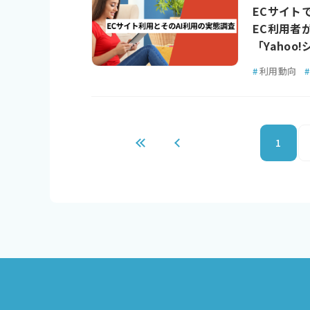
ECサイト
EC利用者
「Yahoo
#
利用動向
#
1