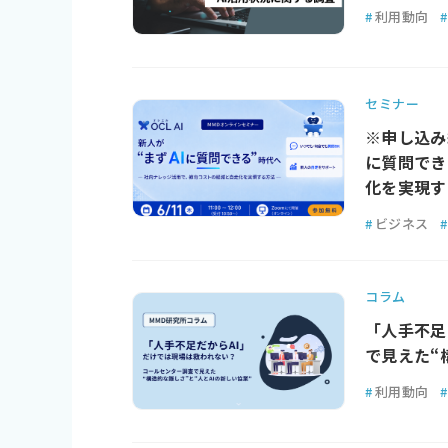
#
利用動向
#
セミナー
※申し込み
に質問でき
化を実現す
#
ビジネス
#
コラム
「人手不足
で見えた“
#
利用動向
#