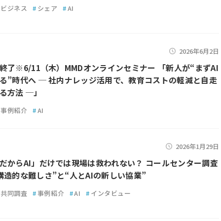
ビジネス
#
シェア
#
AI
2026年6月2日
終了※6/11（木）MMDオンラインセミナー 「新人が“まずAI
る”時代へ ─ 社内ナレッジ活用で、教育コストの軽減と自走
る方法 ─」
事例紹介
#
AI
2026年1月29日
だからAI」だけでは現場は救われない？ コールセンター調査
構造的な難しさ”と“人とAIの新しい協業”
共同調査
#
事例紹介
#
AI
#
インタビュー