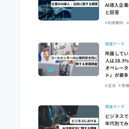
AI導入企
と回答
#
利用動向
#
調査データ
所属してい
人は28.3％
オペレータ
ト」が最多
#
生活
#
意
調査データ
ビジネスでの
年代別でみ