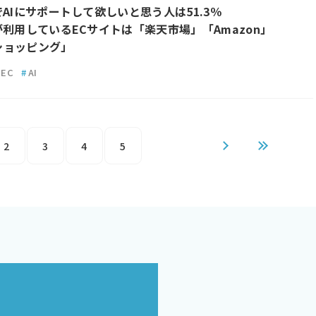
でAIにサポートして欲しいと思う人は51.3％
が利用しているECサイトは「楽天市場」「Amazon」
!ショッピング」
EC
#
AI
2
3
4
5