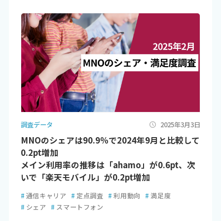
調査データ
2025年3月3日
MNOのシェアは90.9％で2024年9月と比較して
0.2pt増加
メイン利用率の推移は「ahamo」が0.6pt、次
いで「楽天モバイル」が0.2pt増加
#
通信キャリア
#
定点調査
#
利用動向
#
満足度
#
シェア
#
スマートフォン