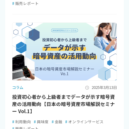
#
販売レポート
コラム
2025年3月13日
投資初心者から上級者までデータが示す暗号資
産の活用動向【日本の暗号資産市場解説セミナ
ー Vol.1】
#
利用動向
#
興味度
#
金融
#
オンラインサービス
#
販売レポート