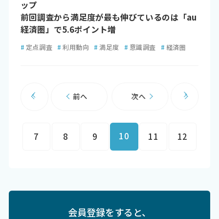
ップ
前回調査から満足度が最も伸びているのは「au
経済圏」で5.6ポイント増
#
定点調査
#
利用動向
#
満足度
#
意識調査
#
経済圏
前へ
次へ
10
7
8
9
11
12
会員登録をすると、