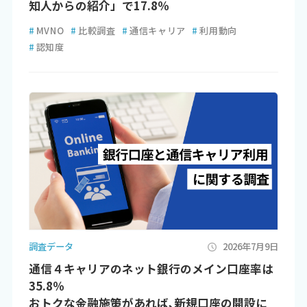
知人からの紹介」で17.8％
#
MVNO
#
比較調査
#
通信キャリア
#
利用動向
#
認知度
調査データ
2026年7月9日
通信４キャリアのネット銀行のメイン口座率は
35.8％
おトクな金融施策があれば､新規口座の開設に