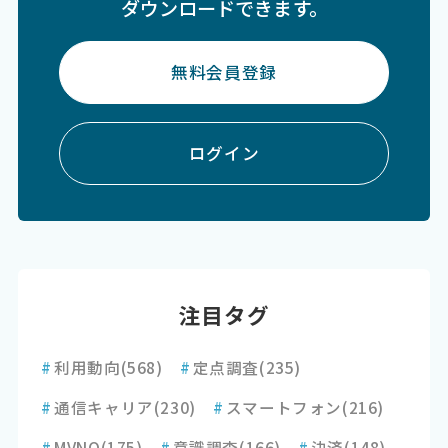
ダウンロードできます。
無料会員登録
ログイン
注目タグ
#
利用動向
(568)
#
定点調査
(235)
#
通信キャリア
(230)
#
スマートフォン
(216)
#
MVNO
(175)
#
意識調査
(166)
#
決済
(148)