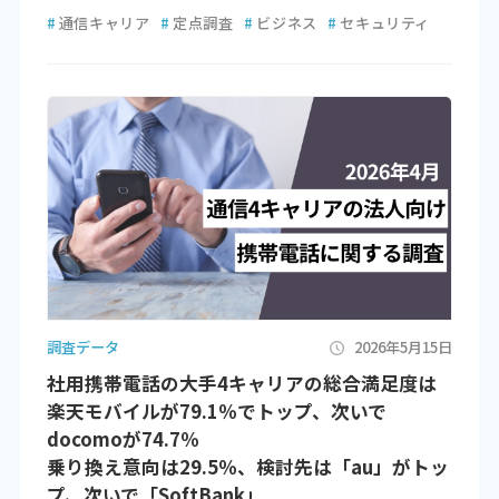
#
通信キャリア
#
定点調査
#
ビジネス
#
セキュリティ
調査データ
2026年5月15日
社用携帯電話の大手4キャリアの総合満足度は
楽天モバイルが79.1％でトップ、次いで
docomoが74.7％
乗り換え意向は29.5％、検討先は「au」がトッ
プ、次いで「SoftBank」