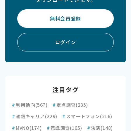
無料会員登録
ログイン
注目タグ
#
利用動向
(567)
#
定点調査
(235)
#
通信キャリア
(229)
#
スマートフォン
(216)
#
MVNO
(174)
#
意識調査
(165)
#
決済
(148)