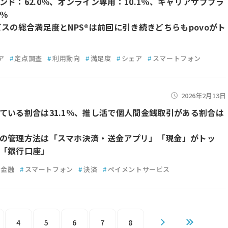
ンド：62.0％、オンライン専用：10.1％、キャリアサブブラ
0％
ビスの総合満足度とNPS®は前回に引き続きどちらもpovoがト
ア
#
定点調査
#
利用動向
#
満足度
#
シェア
#
スマートフォン
2026年2月13日
ている割合は31.1％、推し活で個人間金銭取引がある割合は
の管理方法は「スマホ決済・送金アプリ」「現金」がトッ
「銀行口座」
金融
#
スマートフォン
#
決済
#
ペイメントサービス
4
5
6
7
8