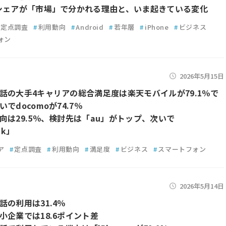
シェアが「市場」で分かれる理由と、いま起きている変化
定点調査
#
利用動向
#
Android
#
若年層
#
iPhone
#
ビジネス
ォン
2026年5月15日
話の大手4キャリアの総合満足度は楽天モバイルが79.1％で
でdocomoが74.7％
向は29.5％、検討先は「au」がトップ、次いで
nk」
ア
#
定点調査
#
利用動向
#
満足度
#
ビジネス
#
スマートフォン
2026年5月14日
話の利用は31.4％
小企業では18.6ポイント差