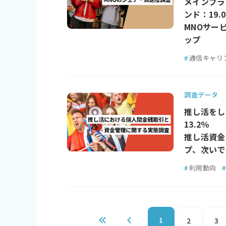
メインブラ
ンド：19.
MNOサー
ップ
#
通信キャリ
調査データ
推し活をし
13.2％
推し活資金
プ、次いで
#
利用動向
#
1
2
3