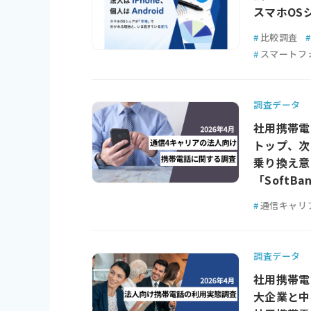
スマホOS
#
比較調査
#
#
スマートフ
調査データ
社用携帯電
トップ、次い
乗り換え意
「SoftBa
#
通信キャリ
調査データ
社用携帯電
大企業と中