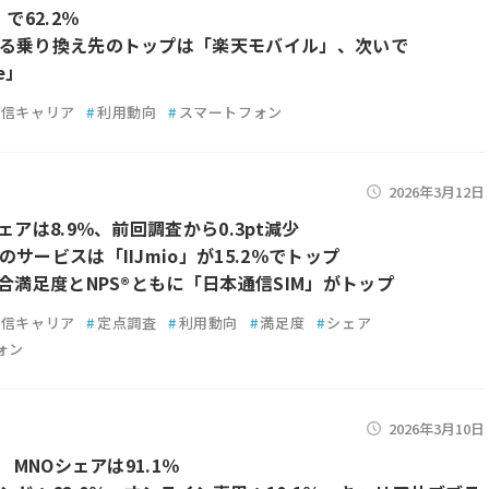
」で62.2％
る乗り換え先のトップは「楽天モバイル」、次いで
le」
通信キャリア
#
利用動向
#
スマートフォン
2026年3月12日
ェアは8.9％、前回調査から0.3pt減少
サービスは「IIJmio」が15.2％でトップ
総合満足度とNPS®ともに「日本通信SIM」がトップ
通信キャリア
#
定点調査
#
利用動向
#
満足度
#
シェア
ォン
2026年3月10日
月 MNOシェアは91.1％