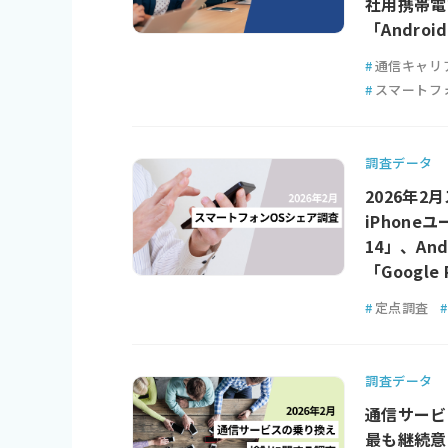
社用携帯電
「Androi
#
通信キャリ
#
スマートフ
調査データ
2026年2月
iPhoneユ
14」、An
「Google 
#
定点調査
#
調査データ
通信サービ
最も継続意