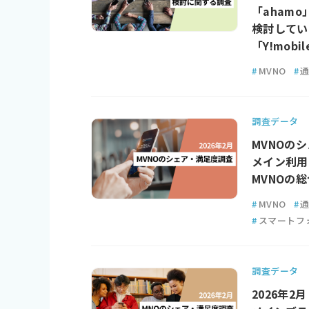
「ahamo
検討してい
「Y!mobi
#
MVNO
#
調査データ
MVNOのシ
メイン利用の
MVNOの
#
MVNO
#
#
スマートフ
調査データ
2026年2