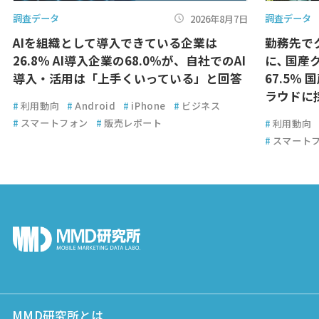
調査データ
調査データ
2026年8月7日
AIを組織として導入できている企業は
勤務先で
26.8％ AI導入企業の68.0％が、自社でのAI
に､ 国
導入・活用は「上手くいっている」と回答
67.5％
ラウドに
#
利用動向
#
Android
#
iPhone
#
ビジネス
#
スマートフォン
#
販売レポート
#
利用動向
#
スマート
MMD研究所とは