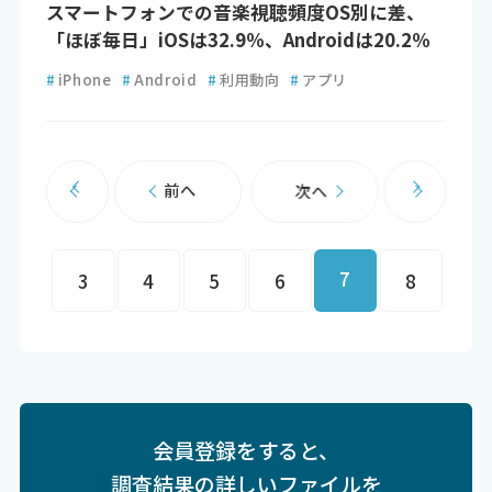
スマートフォンでの音楽視聴頻度OS別に差、
「ほぼ毎日」iOSは32.9％、Androidは20.2％
#
iPhone
#
Android
#
利用動向
#
アプリ
前へ
次へ
7
3
4
5
6
8
会員登録をすると、
調査結果の詳しいファイルを