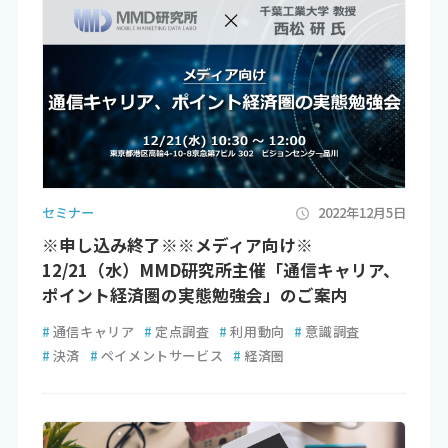
セミナー
2022年12月5日
※申し込み終了※※メディア向け※
12/21（水）MMD研究所主催「通信キャリア、
ポイント経済圏の実態勉強会」のご案内
#
通信キャリア
#
定点調査
#
利用動向
#
意識調査
#
決済
#
ペイメントサービス
#
経済圏