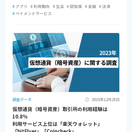
#
アプリ
#
利用動向
#
生活
#
認知度
#
金融
#
決済
#
ペイメントサービス
調査データ
2023年12月25日
仮想通貨（暗号資産）取引所の利用経験は
10.8％
利用サービス上位は「楽天ウォレット」
「bitFlyer」「Coincheck」