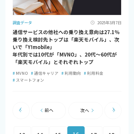
調査データ
2025年3月7日
通信サービスの他社への乗り換え意向は27.1％
乗り換え検討先トップは「楽天モバイル」、次
いで「Y!mobile」
年代別では10代が「MVNO」、20代～60代が
「楽天モバイル」とそれぞれトップ
#
MVNO
#
通信キャリア
#
利用動向
#
利用料金
#
スマートフォン
前へ
次へ