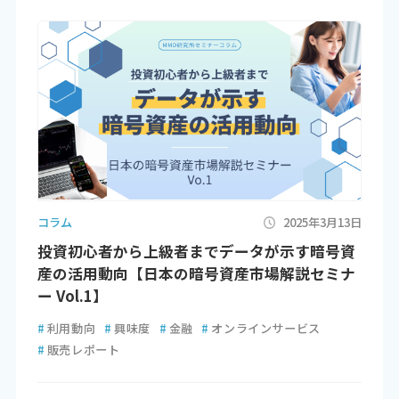
コラム
2025年3月13日
投資初心者から上級者までデータが示す暗号資
産の活用動向【日本の暗号資産市場解説セミナ
ー Vol.1】
#
利用動向
#
興味度
#
金融
#
オンラインサービス
#
販売レポート