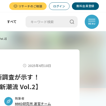
無料会員登録
リサーチのご相談
ログイン
すべて
MENU
l.2】
2025年4月18日
新調査が示す！
流 Vol.2】
執筆者
MMD研究所 運営チーム