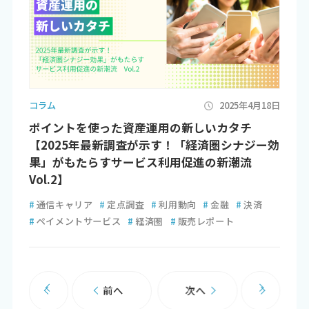
コラム
2025年4月18日
ポイントを使った資産運用の新しいカタチ
【2025年最新調査が示す！「経済圏シナジー効
果」がもたらすサービス利用促進の新潮流
Vol.2】
#
通信キャリア
#
定点調査
#
利用動向
#
金融
#
決済
#
ペイメントサービス
#
経済圏
#
販売レポート
前へ
次へ