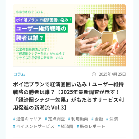
コラム
2025年4月25日
ポイ活プランで経済圏囲い込み！ユーザー維持
戦略の勝者は誰？【2025年最新調査が示す！
「経済圏シナジー効果」がもたらすサービス利
用促進の新潮流 Vol.3】
#
通信キャリア
#
定点調査
#
利用動向
#
金融
#
決済
#
ペイメントサービス
#
経済圏
#
販売レポート