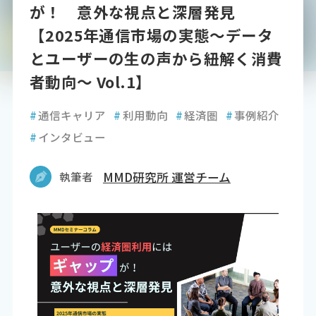
が！ 意外な視点と深層発見
【2025年通信市場の実態～データ
とユーザーの生の声から紐解く消費
者動向～ Vol.1】
#
通信キャリア
#
利用動向
#
経済圏
#
事例紹介
#
インタビュー
執筆者
MMD研究所 運営チーム