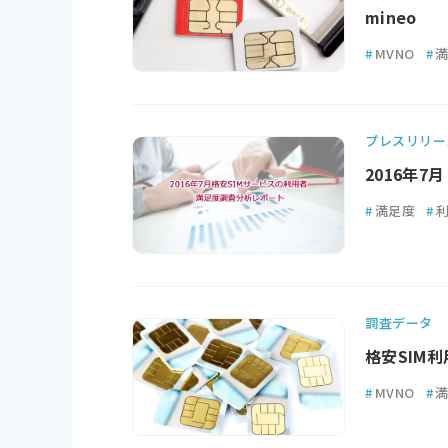
mineo
#
MVNO
#
プレスリリー
2016年
#
満足度
#
調査データ
格安SIM
#
MVNO
#