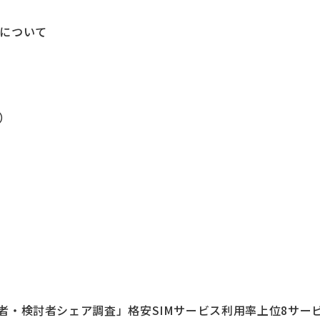
て
について
果
）
利用者・検討者シェア調査」格安SIMサービス利用率上位8サー