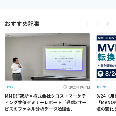
おすすめ記事
コラム
セミナー
2026年8月7日
MMD研究所×株式会社クロス・マーケテ
8/24（
ィング共催セミナーレポート「通信8サー
「MVN
ビスのファネル分析データ勉強会」
境の変化